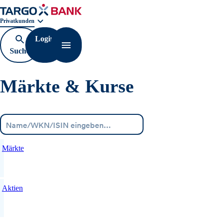
Geschäftsbereichnavigation. Aktuelle Auswahl:
Privatkunden
Login
Suche
Navigation öffnen
öffnen
Märkte & Kurse
Menü
Märkte
Aktien