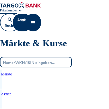
Geschäftsbereichnavigation. Aktuelle Auswahl:
Privatkunden
Login
Suche
Navigation öffnen
öffnen
Märkte & Kurse
Menü
Märkte
Aktien