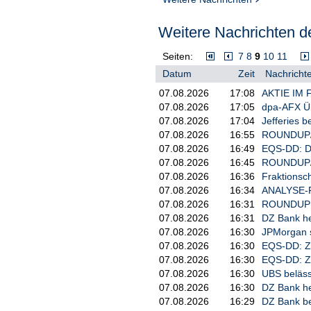
Weitere Nachrichten de
Seiten:
7
8
9
10
11
Datum
Zeit
Nachrichte
07.08.2026
17:08
AKTIE IM F
07.08.2026
17:05
dpa-AFX Ü
07.08.2026
17:04
Jefferies b
07.08.2026
16:55
ROUNDUP/Ak
07.08.2026
16:49
EQS-DD: D
07.08.2026
16:45
ROUNDUP/Sp
07.08.2026
16:36
Fraktionsc
07.08.2026
16:34
ANALYSE-FL
07.08.2026
16:31
ROUNDUP 2: 
07.08.2026
16:31
DZ Bank heb
07.08.2026
16:30
JPMorgan se
07.08.2026
16:30
EQS-DD: Z
07.08.2026
16:30
EQS-DD: Z
07.08.2026
16:30
UBS belässt
07.08.2026
16:30
DZ Bank heb
07.08.2026
16:29
DZ Bank be