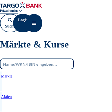
Geschäftsbereichnavigation. Aktuelle Auswahl:
Privatkunden
Login
Suche
Navigation öffnen
öffnen
Märkte & Kurse
Menü
Märkte
Aktien