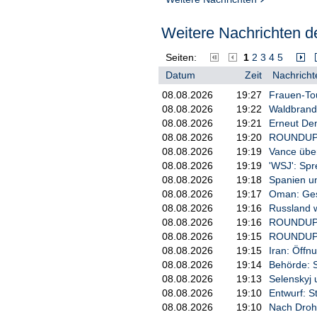
Weitere Nachrichten de
Seiten:
1
2
3
4
5
Datum
Zeit
Nachricht
08.08.2026
19:27
Frauen-Tou
08.08.2026
19:22
Waldbrand
08.08.2026
19:21
Erneut De
08.08.2026
19:20
ROUNDUP: 
08.08.2026
19:19
Vance über
08.08.2026
19:19
'WSJ': Sp
08.08.2026
19:18
Spanien un
08.08.2026
19:17
Oman: Ges
08.08.2026
19:16
Russland w
08.08.2026
19:16
ROUNDUP/N
08.08.2026
19:15
ROUNDUP: U
08.08.2026
19:15
Iran: Öff
08.08.2026
19:14
Behörde: 
08.08.2026
19:13
Selenskyj 
08.08.2026
19:10
Entwurf: S
08.08.2026
19:10
Nach Droh