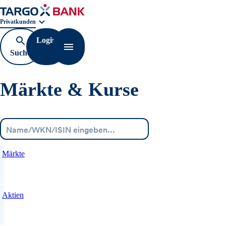
Geschäftsbereichnavigation. Aktuelle Auswahl:
Privatkunden
Login
Suche
Navigation öffnen
öffnen
Märkte & Kurse
Menü
Märkte
Aktien