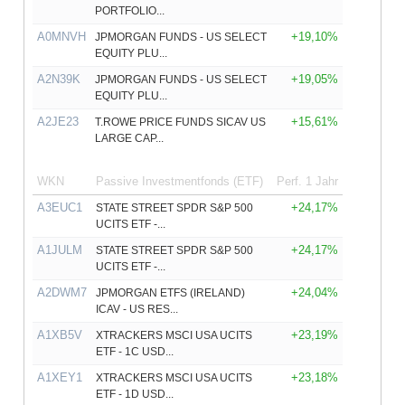
PORTFOLIO...
A0MNVH
+19,10%
JPMORGAN FUNDS - US SELECT
EQUITY PLU...
A2N39K
+19,05%
JPMORGAN FUNDS - US SELECT
EQUITY PLU...
A2JE23
+15,61%
T.ROWE PRICE FUNDS SICAV US
LARGE CAP...
WKN
Passive Investmentfonds (ETF)
Perf. 1 Jahr
A3EUC1
+24,17%
STATE STREET SPDR S&P 500
UCITS ETF -...
A1JULM
+24,17%
STATE STREET SPDR S&P 500
UCITS ETF -...
A2DWM7
+24,04%
JPMORGAN ETFS (IRELAND)
ICAV - US RES...
A1XB5V
+23,19%
XTRACKERS MSCI USA UCITS
ETF - 1C USD...
A1XEY1
+23,18%
XTRACKERS MSCI USA UCITS
ETF - 1D USD...