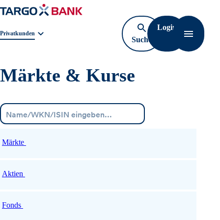
Login
Geschäftsbereichnavigation. Aktuelle Auswahl:
Privatkunden
Suche
Navigati
öffnen
Märkte & Kurse
Menü
Märkte
Aktien
Fonds