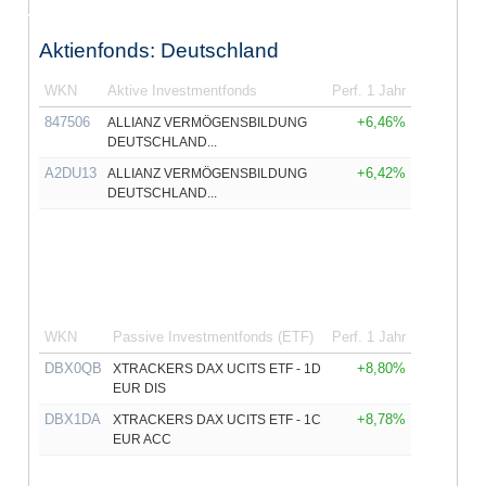
Aktienfonds: Deutschland
WKN
Aktive Investmentfonds
Perf. 1 Jahr
847506
+6,46%
ALLIANZ VERMÖGENSBILDUNG
DEUTSCHLAND...
A2DU13
+6,42%
ALLIANZ VERMÖGENSBILDUNG
DEUTSCHLAND...
WKN
Passive Investmentfonds (ETF)
Perf. 1 Jahr
DBX0QB
+8,80%
XTRACKERS DAX UCITS ETF - 1D
EUR DIS
DBX1DA
+8,78%
XTRACKERS DAX UCITS ETF - 1C
EUR ACC