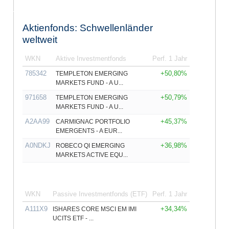
Aktienfonds: Schwellenländer
weltweit
WKN
Aktive Investmentfonds
Perf. 1 Jahr
785342
+50,80%
TEMPLETON EMERGING
MARKETS FUND - A U...
971658
+50,79%
TEMPLETON EMERGING
MARKETS FUND - A U...
A2AA99
+45,37%
CARMIGNAC PORTFOLIO
EMERGENTS - A EUR...
A0NDKJ
+36,98%
ROBECO QI EMERGING
MARKETS ACTIVE EQU...
WKN
Passive Investmentfonds (ETF)
Perf. 1 Jahr
A111X9
+34,34%
ISHARES CORE MSCI EM IMI
UCITS ETF - ...