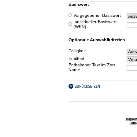
Basiswert
Vorgegebener Basiswert
Individueller Basiswert
(WKN)
Optionale Auswahlkriterien
Fälligkeit
Emittent
Enthaltener Text im Zert.
Name
Imple
Bitt