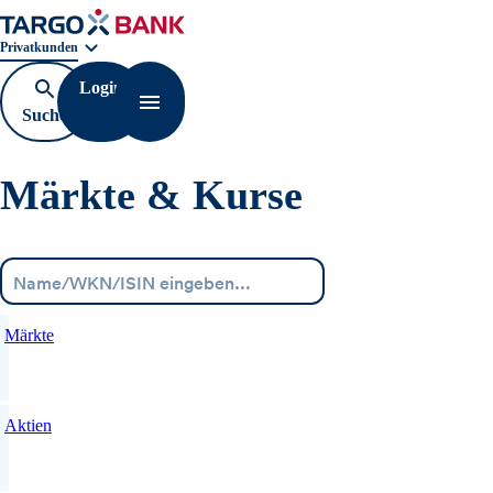
Geschäftsbereichnavigation. Aktuelle Auswahl:
Privatkunden
Login
Suche
Navigation öffnen
öffnen
Märkte & Kurse
Menü
Märkte
Aktien