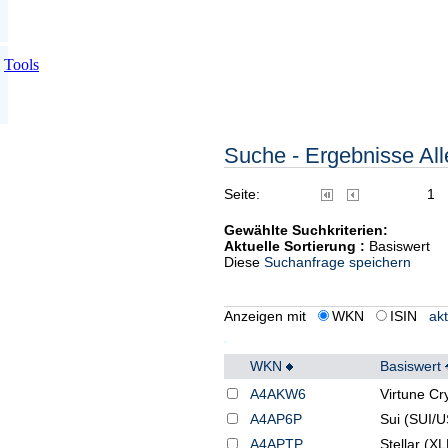
Tools
Suche - Ergebnisse Alle
Seite:
1
Gewählte Suchkriterien:
Aktuelle Sortierung :
Basiswert
Diese
Suchanfrage speichern
Anzeigen mit
WKN
ISIN
akt
WKN
Basiswert
A4AKW6
Virtune Cry
A4AP6P
Sui (SUI/
A4APTP
Stellar (