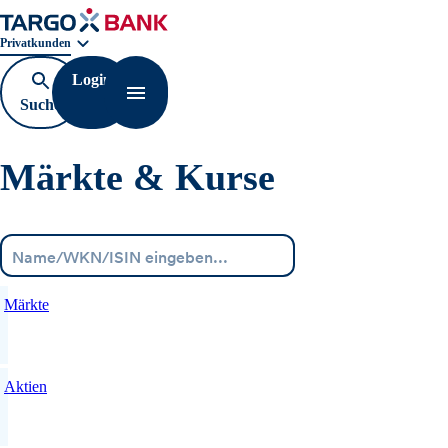
Geschäftsbereichnavigation. Aktuelle Auswahl:
Privatkunden
Login
Suche
Navigation öffnen
öffnen
Märkte & Kurse
Menü
Märkte
Aktien