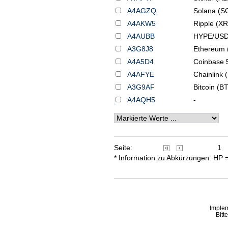
A4AGZQ
Solana (S
A4AKW5
Ripple (X
A4AUBB
HYPE/US
A3G8J8
Ethereum
A4A5D4
Coinbase 5
A4AFYE
Chainlink 
A3G9AF
Bitcoin (
A4AQH5
-
Seite:
1
* Information zu Abkürzungen: HP 
Imple
Bitt