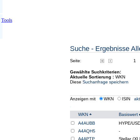
Tools
Suche - Ergebnisse Alle
Seite:
1
Gewählte Suchkriterien:
Aktuelle Sortierung :
WKN
Diese
Suchanfrage speichern
Anzeigen mit
WKN
ISIN
akt
WKN
Basiswert
A4AUBB
HYPE/US
A4AQH5
-
A4APTP
Stellar (