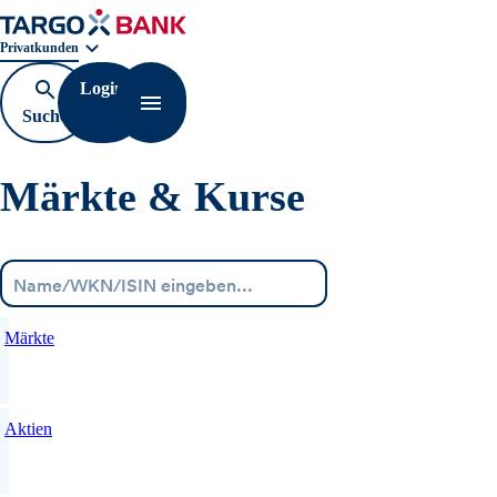
Geschäftsbereichnavigation. Aktuelle Auswahl:
Privatkunden
Login
Suche
Navigation öffnen
öffnen
Märkte & Kurse
Menü
Märkte
Aktien