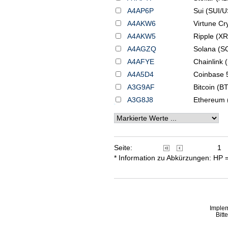
A4AP6P
Sui (SUI/
A4AKW6
Virtune Cry
A4AKW5
Ripple (X
A4AGZQ
Solana (S
A4AFYE
Chainlink 
A4A5D4
Coinbase 5
A3G9AF
Bitcoin (
A3G8J8
Ethereum
Seite:
1
* Information zu Abkürzungen: HP 
Imple
Bitt