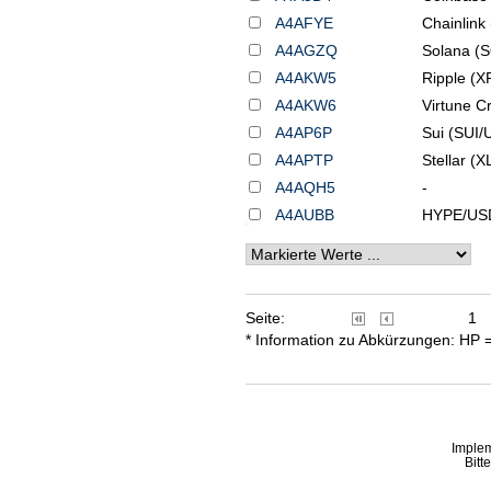
A4AFYE
Chainlink
A4AGZQ
Solana (
A4AKW5
Ripple (
A4AKW6
Virtune Cr
A4AP6P
Sui (SUI/
A4APTP
Stellar (
A4AQH5
-
A4AUBB
HYPE/US
Seite:
1
* Information zu Abkürzungen: HP 
Imple
Bitt