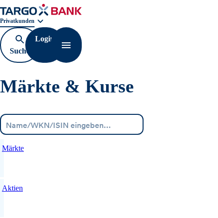
Geschäftsbereichnavigation. Aktuelle Auswahl:
Privatkunden
Login
Suche
Navigation öffnen
öffnen
Märkte & Kurse
Menü
Märkte
Aktien