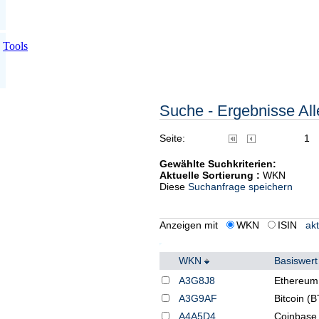
Tools
Suche - Ergebnisse Alle
Seite:
1
Gewählte Suchkriterien:
Aktuelle Sortierung :
WKN
Diese
Suchanfrage speichern
Anzeigen mit
WKN
ISIN
akt
WKN
Basiswer
A3G8J8
Ethereum
A3G9AF
Bitcoin (
A4A5D4
Coinbase 